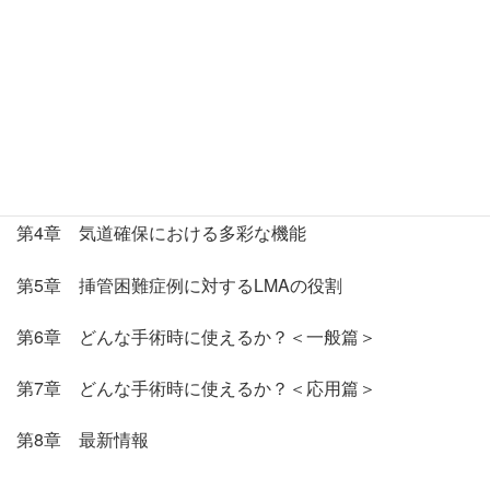
目次
第1章 どこまで気管挿管にとってかわれるのか？
第2章 適切な麻酔が必要
第3章 挿入のコツ
第4章 気道確保における多彩な機能
第5章 挿管困難症例に対するLMAの役割
第6章 どんな手術時に使えるか？＜一般篇＞
第7章 どんな手術時に使えるか？＜応用篇＞
第8章 最新情報