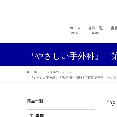
ホーム
書籍一覧
書
Home
Items
『やさしい手外科』「第I
HOME
デジタルコンテンツ
『やさしい手外科』「第I章 骨・関節 6.STT関節変形」デジ
商品一覧
『や
書籍